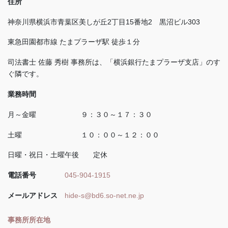
住所
神奈川県横浜市青葉区美しが丘
2
丁目
15
番地
2
黒沼ビル
303
東急田園都市線 たまプラーザ駅 徒歩１分
司法書士 佐藤 秀樹 事務所は、「横浜銀行たまプラーザ支店」のす
ぐ隣です。
業務時間
月～金曜 ９：３０～１７：３０
土曜 １０：００～１２：００
日曜・祝日・土曜午後 定休
電話番号
045-904-1915
メールアドレス
hide-s@bd6.so-net.ne.jp
事務所所在地