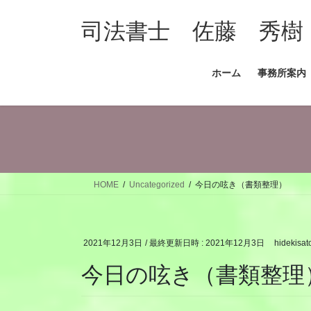
コ
ナ
ン
ビ
司法書士 佐藤 秀樹
テ
ゲ
ン
ー
ホーム
事務所案内
ツ
シ
へ
ョ
ス
ン
キ
に
ッ
移
プ
動
HOME
Uncategorized
今日の呟き（書類整理）
2021年12月3日
/ 最終更新日時 :
2021年12月3日
hidekisat
今日の呟き（書類整理