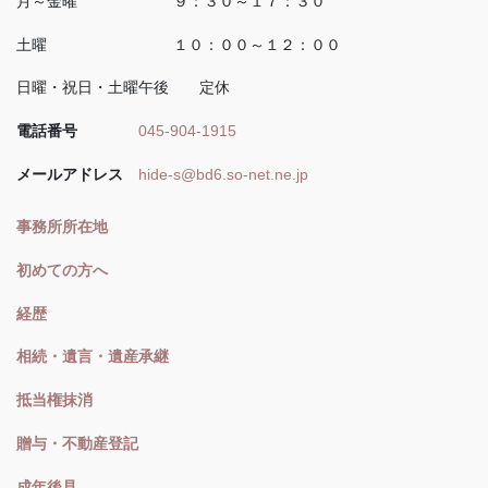
月～金曜 ９：３０～１７：３０
土曜 １０：００～１２：００
日曜・祝日・土曜午後 定休
電話番号
045-904-1915
メールアドレス
hide-s@bd6.so-net.ne.jp
事務所所在地
初めての方へ
経歴
相続・遺言・遺産承継
抵当権抹消
贈与・不動産登記
成年後見