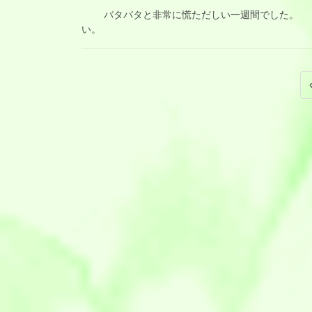
バタバタと非常に慌ただしい一週間でした。 皆
い。
投
稿
の
ペ
ー
ジ
送
り