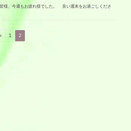
様、今週もお疲れ様でした。 良い週末をお過ごしくださ
固
固
«
1
2
定
定
ペ
ペ
ー
ー
ジ
ジ