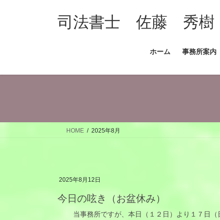
コ
ナ
ン
ビ
司法書士 佐藤 秀樹
テ
ゲ
ン
ー
ホーム
事務所案内
ツ
シ
へ
ョ
ス
ン
キ
に
ッ
移
プ
動
HOME
2025年8月
2025年8月12日
今日の呟き（お盆休み）
当事務所ですが、本日（１２日）より１７日（日