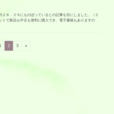
２８．２％にものぼっているとの記事を目にしました。（２
ットで新品も中古も便利に購入でき、電子書籍もありますの
固
固
固
1
2
3
»
定
定
定
ペ
ペ
ペ
ー
ー
ー
ジ
ジ
ジ