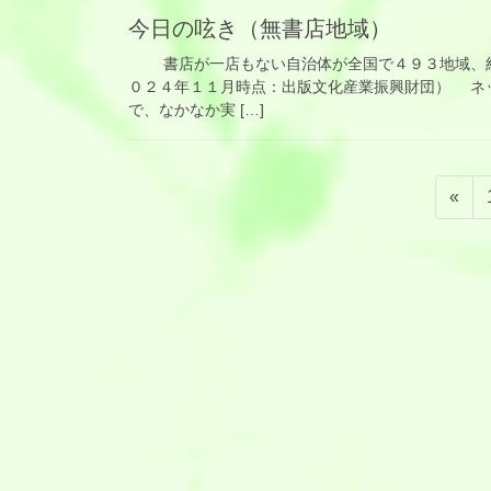
今日の呟き（無書店地域）
書店が一店もない自治体が全国で４９３地域、約
０２４年１１月時点：出版文化産業振興財団） ネ
で、なかなか実 […]
投
«
稿
の
ペ
ー
ジ
送
り