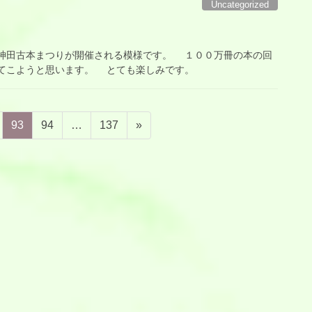
Uncategorized
田古本まつりが開催される模様です。 １００万冊の本の回
てこようと思います。 とても楽しみです。
固
固
固
93
94
…
137
»
定
定
定
ペ
ペ
ペ
ー
ー
ー
ジ
ジ
ジ