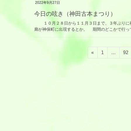
2022年9月27日
今日の呟き（神田古本まつり）
１０月２８日から１１月３日まで、３年ぶりに神
廊が神保町に出現するとか。 期間のどこかで行っ
投
固
固
«
1
…
92
稿
定
定
ペ
ペ
の
ー
ー
ペ
ジ
ジ
ー
ジ
送
り