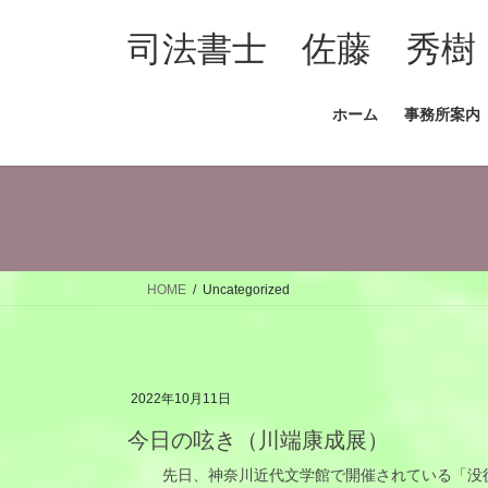
コ
ナ
ン
ビ
司法書士 佐藤 秀樹
テ
ゲ
ン
ー
ホーム
事務所案内
ツ
シ
へ
ョ
ス
ン
キ
に
ッ
移
プ
動
HOME
Uncategorized
2022年10月11日
今日の呟き（川端康成展）
先日、神奈川近代文学館で開催されている「没後