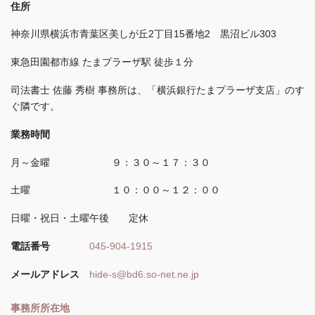
住所
神奈川県横浜市青葉区美しが丘
2
丁目
15
番地
2
黒沼ビル
303
東急田園都市線 たまプラーザ駅 徒歩１分
司法書士 佐藤 秀樹 事務所は、「横浜銀行たまプラーザ支店」のす
ぐ隣です。
業務時間
月～金曜 ９：３０～１７：３０
土曜 １０：００～１２：００
日曜・祝日・土曜午後 定休
電話番号
045-904-1915
メールアドレス
hide-s@bd6.so-net.ne.jp
事務所所在地