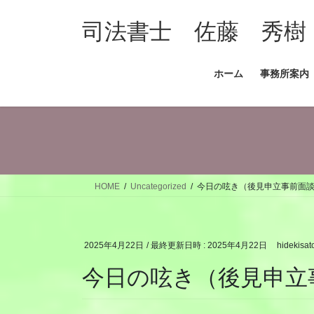
コ
ナ
ン
ビ
司法書士 佐藤 秀樹
テ
ゲ
ン
ー
ホーム
事務所案内
ツ
シ
へ
ョ
ス
ン
キ
に
ッ
移
プ
動
HOME
Uncategorized
今日の呟き（後見申立事前面
2025年4月22日
/ 最終更新日時 :
2025年4月22日
hidekisat
今日の呟き（後見申立