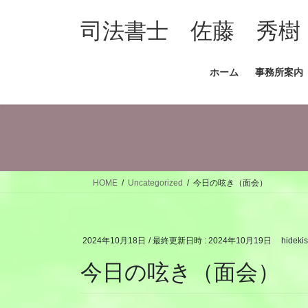
コ
ナ
ン
ビ
司法書士 佐藤 秀樹
テ
ゲ
ン
ー
ホーム
事務所案内
ツ
シ
へ
ョ
ス
ン
キ
に
ッ
移
プ
動
HOME
Uncategorized
今日の呟き（面会）
2024年10月18日
/ 最終更新日時 :
2024年10月19日
hideki
今日の呟き（面会）