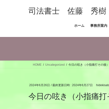
コ
ナ
ン
ビ
司法書士 佐藤 秀樹
テ
ゲ
ン
ー
ホーム
事務所案内
ツ
シ
へ
ョ
ス
ン
キ
に
ッ
移
プ
動
HOME
Uncategorized
今日の呟き（小指痛打その後
2024年6月26日
/ 最終更新日時 :
2024年6月27日
hidekisat
今日の呟き（小指痛打