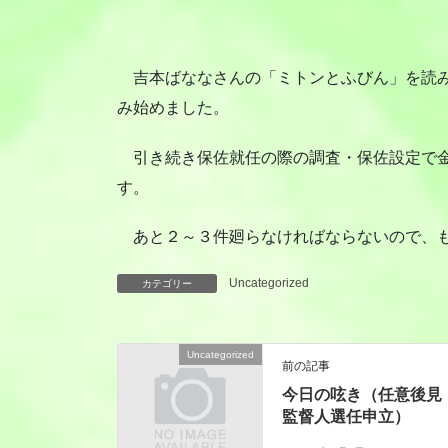
吉本ばななさんの「ミトンとふびん」を読み
み始めました。
引き続き保佐就任の際の調査・保佐設定で金
す。
あと２～３件廻らなければならないので、も
Uncategorized
カテゴリー
Uncategorized
前の記事
今日の呟き（任意後見
監督人選任申立）