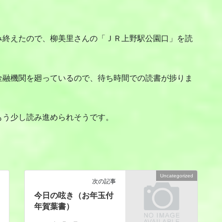
終えたので、柳美里さんの「ＪＲ上野駅公園口」を読
融機関を廻っているので、待ち時間での読書が捗りま
う少し読み進められそうです。
Uncategorized
次の記事
今日の呟き（お年玉付
年賀葉書）