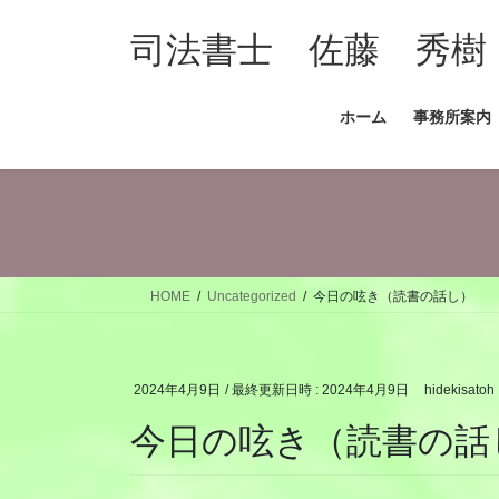
コ
ナ
ン
ビ
司法書士 佐藤 秀樹
テ
ゲ
ン
ー
ホーム
事務所案内
ツ
シ
へ
ョ
ス
ン
キ
に
ッ
移
プ
動
HOME
Uncategorized
今日の呟き（読書の話し）
2024年4月9日
/ 最終更新日時 :
2024年4月9日
hidekisatoh
今日の呟き（読書の話