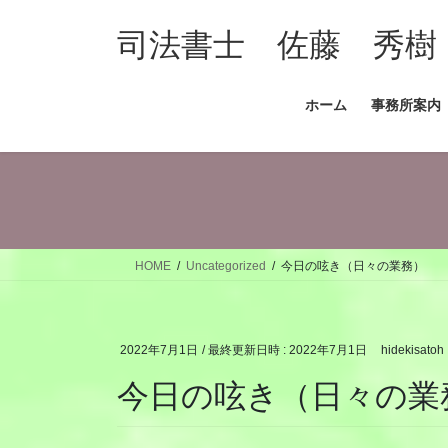
コ
ナ
ン
ビ
司法書士 佐藤 秀樹
テ
ゲ
ン
ー
ホーム
事務所案内
ツ
シ
へ
ョ
ス
ン
キ
に
ッ
移
プ
動
HOME
Uncategorized
今日の呟き（日々の業務）
2022年7月1日
/ 最終更新日時 :
2022年7月1日
hidekisatoh
今日の呟き（日々の業