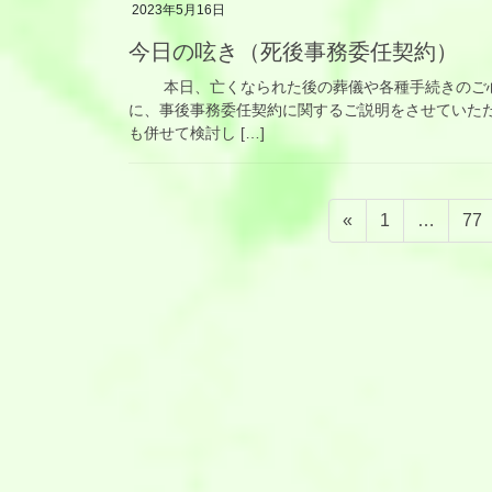
2023年5月16日
今日の呟き（死後事務委任契約）
本日、亡くなられた後の葬儀や各種手続きのご心
に、事後事務委任契約に関するご説明をさせていた
も併せて検討し […]
投
固
固
«
1
…
77
稿
定
定
ペ
ペ
の
ー
ー
ペ
ジ
ジ
ー
ジ
送
り