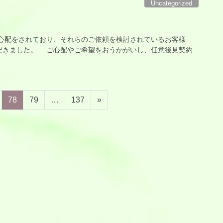
Uncategorized
配をされており、それらのご依頼を検討されているお客様
だきました。 ご心配やご希望をおうかがいし、任意後見契約
固
固
固
78
79
…
137
»
定
定
定
ペ
ペ
ペ
ー
ー
ー
ジ
ジ
ジ