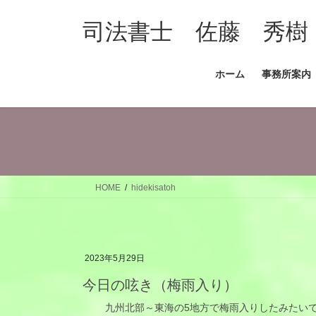
コ
ナ
ン
ビ
司法書士 佐藤 秀樹
テ
ゲ
ン
ー
ホーム
事務所案内
ツ
シ
へ
ョ
ス
ン
キ
に
ッ
移
プ
動
HOME
hidekisatoh
2023年5月29日
今日の呟き（梅雨入り）
九州北部～東海の5地方で梅雨入りしたみたいで