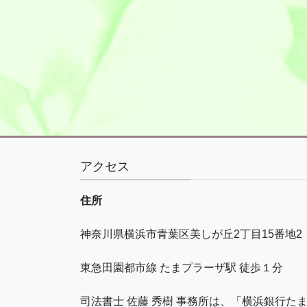
アクセス
住所
神奈川県横浜市青葉区美しが丘
2
丁目
15
番地
2
東急田園都市線 たまプラーザ駅 徒歩１分
司法書士 佐藤 秀樹 事務所は、「横浜銀行た