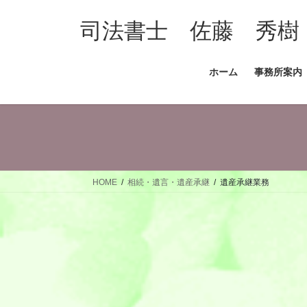
コ
ナ
ン
ビ
司法書士 佐藤 秀樹
テ
ゲ
ン
ー
ホーム
事務所案内
ツ
シ
へ
ョ
ス
ン
キ
に
ッ
移
プ
動
HOME
相続・遺言・遺産承継
遺産承継業務