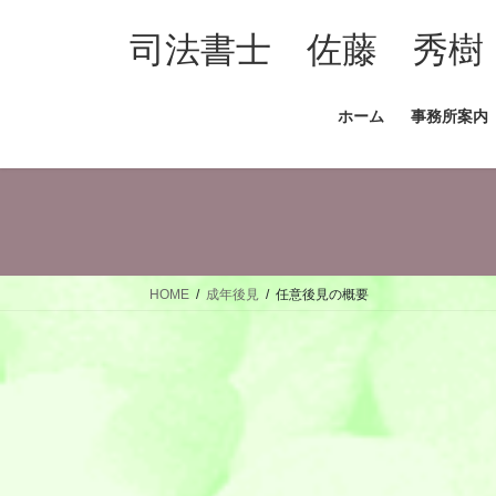
コ
ナ
ン
ビ
司法書士 佐藤 秀樹
テ
ゲ
ン
ー
ホーム
事務所案内
ツ
シ
へ
ョ
ス
ン
キ
に
ッ
移
プ
動
HOME
成年後見
任意後見の概要