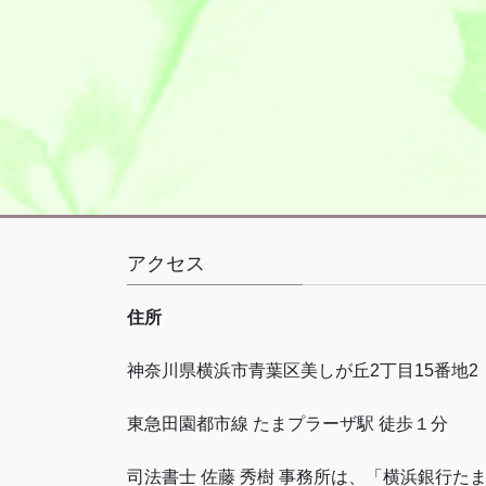
アクセス
住所
神奈川県横浜市青葉区美しが丘
2
丁目
15
番地
2
東急田園都市線 たまプラーザ駅 徒歩１分
司法書士 佐藤 秀樹 事務所は、「横浜銀行た