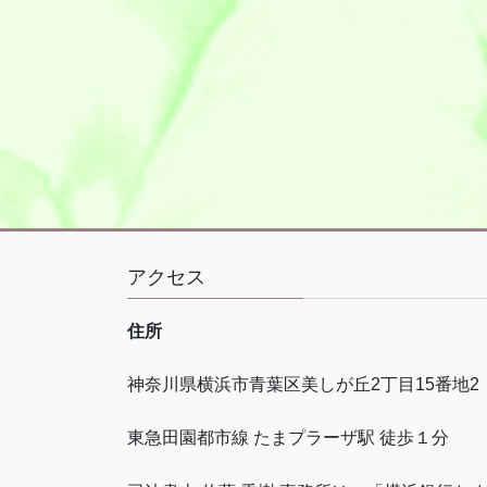
アクセス
住所
神奈川県横浜市青葉区美しが丘
2
丁目
15
番地
2
東急田園都市線 たまプラーザ駅 徒歩１分