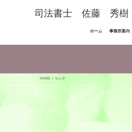
コ
ナ
ン
ビ
司法書士 佐藤 秀樹
テ
ゲ
ン
ー
ホーム
事務所案内
ツ
シ
へ
ョ
ス
ン
キ
に
ッ
移
プ
動
HOME
リンク