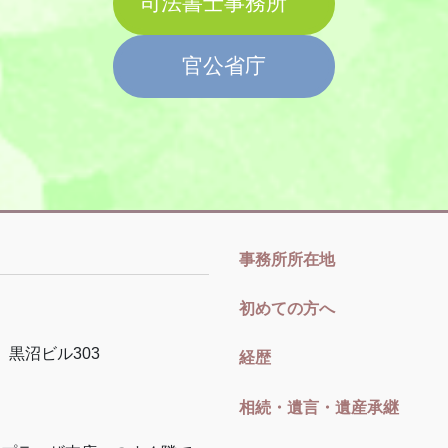
司法書士事務所
官公省庁
事務所所在地
初めての方へ
黒沼ビル
303
経歴
相続・遺言・遺産承継